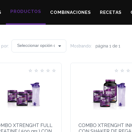
PRODUCTOS
S
COMBINACIONES
RECETAS
 por:
Mostrando:
página 1 de 1
MBO XTRENGHT FULL
COMBO XTRENGHT INI
EATINE ( 500 grs.) CON
CON SHAKER DE REGA