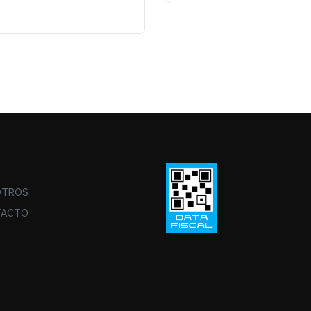
O
OTROS
TACTO