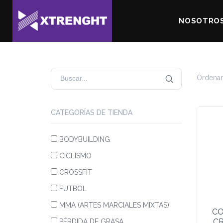
NOSOTRO
Ordenar
CATEGORÍAS DE TIENDA
BODYBUILDING
CICLISMO
CROSSFIT
FUTBOL
MMA (ARTES MARCIALES MIXTAS)
CO
CR
PÉRDIDA DE GRASA